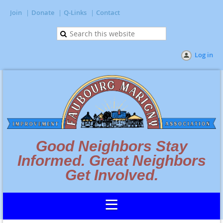
Join
Donate
Q-Links
Contact
Log in
Good Neighbors Stay
Informed. Great Neighbors
Get Involved.