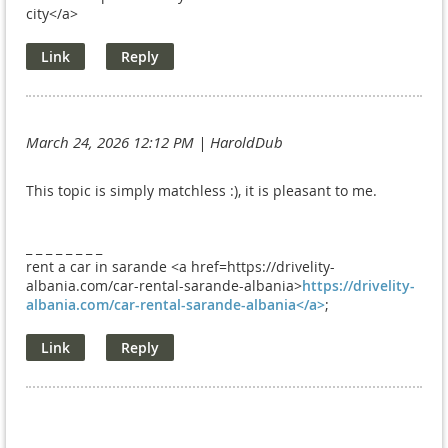
city</a>
March 24, 2026 12:12 PM
| HaroldDub
This topic is simply matchless :), it is pleasant to me.
_ _ _ _ _ _ _ _
rent a car in sarande <a href=https://drivelity-
albania.com/car-rental-sarande-albania>
https://drivelity-
albania.com/car-rental-sarande-albania</a>
;